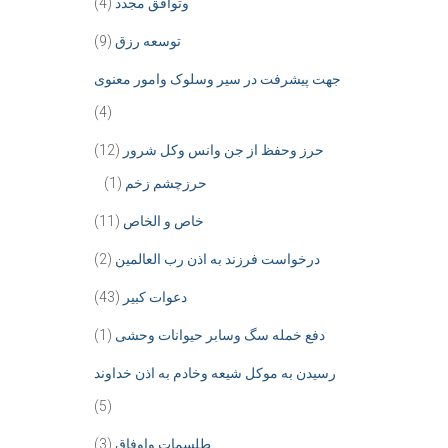
وتوافق مجدد
(4)
توسعه رزق
(9)
جهت پیشرفت در سیر وسلوک وامور معنوی
(4)
حرز وحفظ از جن وانس وکل شرور
(12)
حرزچشم زخم
(1)
خاص و الخاص
(11)
درخواست فرزند به اذن رب العالمین
(2)
دعوات کبیر
(43)
دفع خمله سگ وسابر حیوانات وحشی
(1)
رسیدن به موکل شیعه وخادم به اذن خداوند
(5)
طلسمات واوفاق
(3)