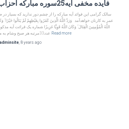
9فایده مخفی آیه25سوره مبارکه احزاب
سالک گرامی این فوائد آیه مبارکه را از چشم دور ندارید که بسیار در 
عمر به کارتان خواهدآمد وَرَدَّ اللَّهُ الَّذِينَ كَفَرُوا بِغَيْظِهِمْ لَمْ يَنَالُوا خَيْرًا ۚ وَ
اللَّهُ الْمُؤْمِنِينَ الْقِتَالَ ۚ وَكَانَ اللَّهُ قَوِيًّا عَزِيزًا شماره یک قرائت آیه مذک
Read more
عدد33مرتبه هر صبح وشام به مانند
adminsite
,
8 years
ago