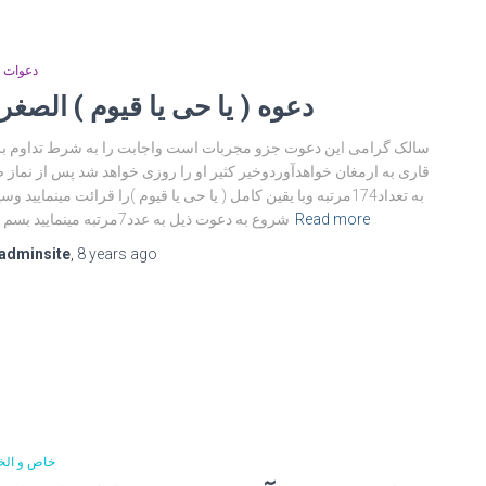
دعوات ک
دعوه ( یا حى یا قیوم ) الصغر
سالک گرامی این دعوت جزو مجربات است واجابت را به شرط تداوم ب
قاری به ارمغان خواهدآوردوخیر کثیر او را روزی خواهد شد پس از نماز 
به تعداد174مرتبه وبا یقین کامل ( یا حى یا قیوم )را قرائت مینمایید 
Read more
شروع به دعوت ذیل به عدد7مرتبه مینمایید بسم الله
adminsite
,
8 years
ago
خاص و ال