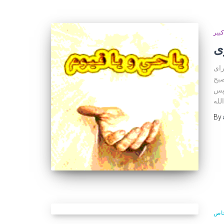
بیر
ى
رای
صبح
وسپس
By
خاص