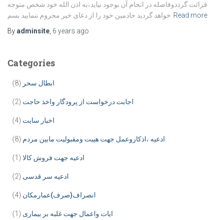
قرائت گرددوفاصله در انجام آن بوجود نیاید،به اذن الله خود شخص متوجه
Read more
خواهد گردید خادمین خود را از دعای خیر محروم ننمایید بسم
By
adminsite
,
6 years
ago
Categories
ابطال سحر
(8)
اجابت درخواست از پرودگار واخذ حاجت
(2)
اخبار سایت
(4)
ادعیه ،اذکاروعمل جهت هیبت ومقبولیت مابین مردم
(8)
ادعیه جهت فروش کالا
(1)
ادعیه سر قدسی
(2)
انصراف(صرف)عمارمکان
(4)
ایات واعمال جهت غلبه بر بیماری
(1)