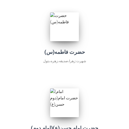
حضرت فاطمه(س)
شهرت:زهرا،صديقه،زهره،بتول
(امام دوم)حضرت امام حسن(ع)