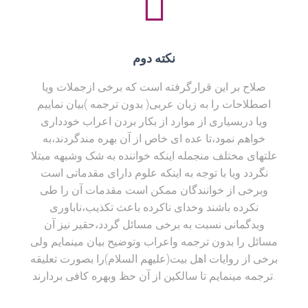
نکته دوم
صلاح بر این قرارگرفته است که برخی ازجملات ویا
اصطلاحات را به زبان عربی( بدون ترجمه )بیان نماییم
ویا دربسیاری از موارد از بکار بردن اعراب خودداری
خواهم نمود،تا عده ای خاص از آن بهره مندگردند،به
علتهای مختلف منجمله اینکه خواننده به شک وشبهه مبتلا
نگردد ویا با توجه به اینکه علوم دارای مقدماتی است
وبرخی از خوانندگان ممکن است مقدمات آن را طی
نکرده باشند وخدای ناکرده باعث تکذیب،ناباوری
وبدگمانی نسبت به برخی مسائل گردد،حقیر نیز آن
مسائل را بدون ترجمه واعراب وتوضیح بیان مینمایم ولی
برخی از روایات اهل بیت(علیهم السلام)را بصورت تعلیقه
ترجمه مینمایم تا سالکین از آن حظ وبهره کافی بردارند.