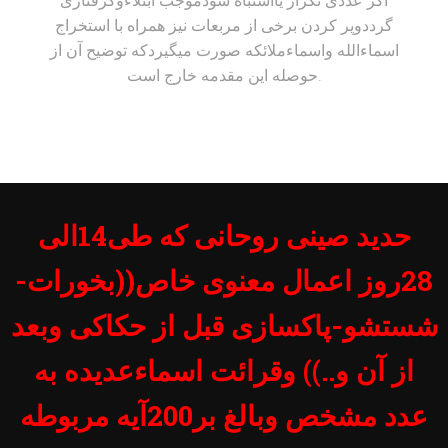
اگر عددی تکرار یااشتباه شودموجب ابتلاءوگرفتاری
گرددوپر کردن برخی از مربعات نیز همراه با استخراج
اسماءالله واسماءملائکه صورت میگیردکه توضیح آن از
حوصله این مقدمه خارج است.
حدید صینی روحانی که طی14الی
28روز اعمال معنوی خاص((بخورات-
شستشو-پاکسازی قبل از حکاکی وبعد
از آن و..)) وقرائت اسماءعدیده به
عدد مشخص وبالغ بر200آیه مربوطه