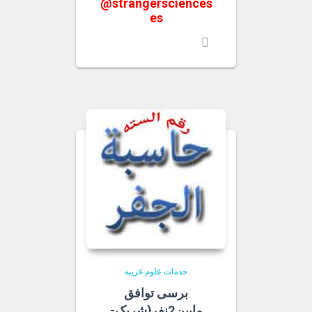
@strangersciences
es
خدمات علوم غریبه
برسی توافق
مابین2نفر(شریک-