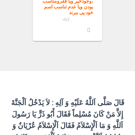
،وجودخیر ویا فقرومناسب
بودن ویا عدم تناسب اسم
خود پی ببرند
<h3 ...
قَالَ صَلَّى اَللَّهُ عَلَيْهِ وَ آلِهِ : لاَ يَدْخُلُ اَلْجَنَّةَ
إِلاَّ مَنْ كَانَ مُسْلِماً فَقَالَ أَبُو ذَرٍّ يَا رَسُولَ
اَللَّهِ وَ مَا اَلْإِسْلاَمُ فَقَالَ اَلْإِسْلاَمُ عُرْيَانٌ وَ