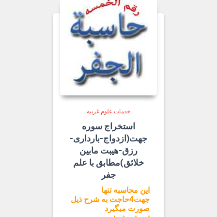
خدمات علوم غریبه
استخراج سوره
جهت(ازدواج-بارداری-
رزق-هیبت مابین
خلائق)مطابق با علم
جفر
این محاسبه تنها
جهت4حاجت به شرح ذیل
صورت میگیرد