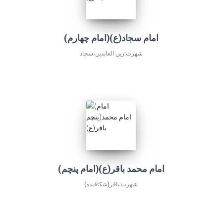
(امام چهارم)امام سجاد(ع)
شهرت:زين العابدين،سجاد
(امام پنچم)امام محمد باقر(ع)
شهرت:باقر(شكافنده)