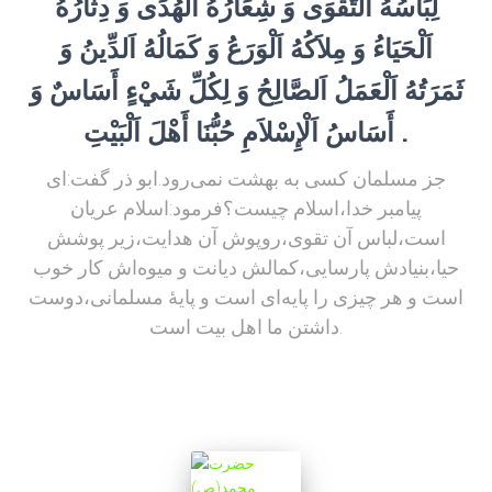
لِبَاسُهُ اَلتَّقْوَى وَ شِعَارُهُ اَلْهُدَى وَ دِثَارُهُ
اَلْحَيَاءُ وَ مِلاَكُهُ اَلْوَرَعُ وَ كَمَالُهُ اَلدِّينُ وَ
ثَمَرَتُهُ اَلْعَمَلُ اَلصَّالِحُ وَ لِكُلِّ شَيْءٍ أَسَاسٌ وَ
أَسَاسُ اَلْإِسْلاَمِ حُبُّنَا أَهْلَ اَلْبَيْتِ .
جز مسلمان كسى به بهشت نمى‌رود.ابو ذر گفت:اى
پيامبر خدا،اسلام چيست‌؟فرمود:اسلام عريان
است،لباس آن تقوى،روپوش آن هدايت،زير پوشش
حيا،بنيادش پارسايى،كمالش ديانت و ميوه‌اش كار خوب
است و هر چيزى را پايه‌اى است و پايۀ مسلمانى،دوست
داشتن ما اهل بيت است.