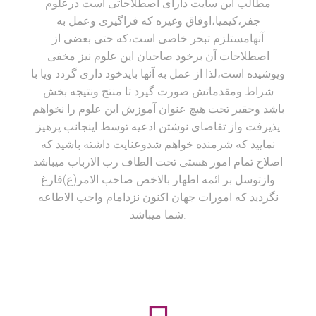
مطالب این سایت دارای اصطلاحاتی است درعلوم
جفر،کیمیا،اوفاق وغیره که فراگیری وعمل به
آنهامستلزم تبحر خاصی است،که حتی بعضی از
اصطلاحات آن برخود صاحبان این علوم نیز مخفی
وپوشیده است،لذا از عمل به آنها بایدخود داری گردد ویا با
شراط ومقدماتش صورت گیرد تا منتج ونتیجه بخش
باشد وحقیر تحت هیچ عنوان آموزش این علوم را نخواهم
پذیرفت واز تقاضای نوشتن ادعیه توسط اینجانب پرهیز
نمایید که شرمنده خواهم شدوعنایت داشته باشید که
اصلاح تمام امور هستی تحت الطاف رب الارباب میباشد
وازتوسل بر ائمه اطهار بالاخص صاحب الامر(ع)فارغ
نگردید که امورات جهان اکنون نزدامام واجب الاطاعه
شما میباشد.