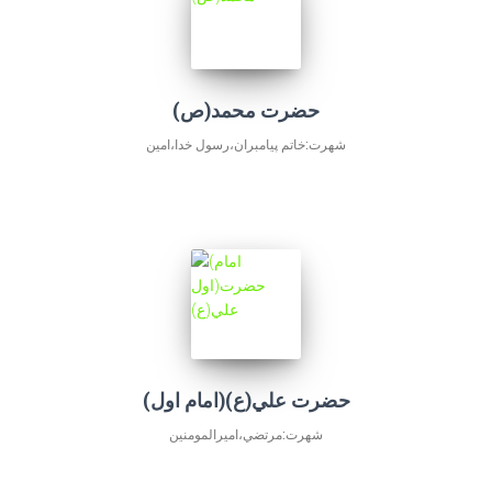
حضرت محمد(ص)
شهرت:خاتم پيامبران،رسول خدا،امين
(امام اول)حضرت علي(ع)
شهرت:مرتضي،اميرالمومنین