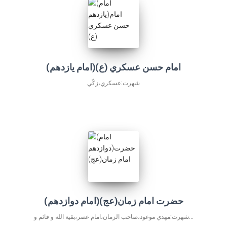
(امام يازدهم)امام حسن عسكري (ع)
شهرت:عسكري،زكّي
(امام دوازدهم)حضرت امام زمان(عج)
شهرت:مهدي موعود،صاحب الزمان،امام عصر،بقية الله و قائم و...