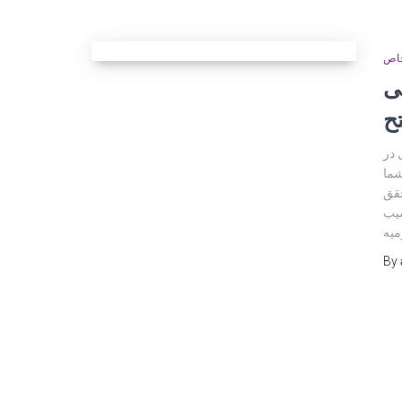
خاص
ی
ح
 در
شما
حقق
سیب
By