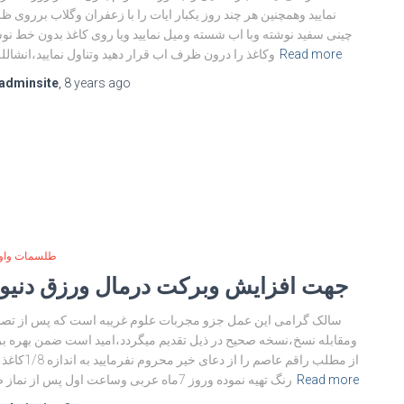
نمایید وهمچنین هر چند روز یکبار ایات را با زعفران وگلاب برروی 
چینی سفید نوشته وبا اب شسته ومیل نمایید ویا روی کاغذ بدون خط نو
Read more
وکاغذ را درون ظرف اب قرار دهید وتناول نمایید،انشالله
adminsite
,
8 years
ago
طلسمات واو
جهت افزایش وبرکت درمال ورزق دنیو
سالک گرامی این عمل جزو مجربات علوم غریبه است که پس از تص
ومقابله نسخ،نسخه صحیح در ذیل تقدیم میگردد،امید است ضمن بهره ب
از مطلب راقم عاصم را از دعای خیر محروم 
Read more
رنگ تهیه نموده وروز 7ماه عربی وساعت اول پس از نماز صبح