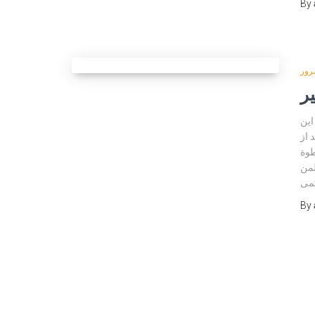
By
رور
ر
این
 از
طوة
لمن
مى
By