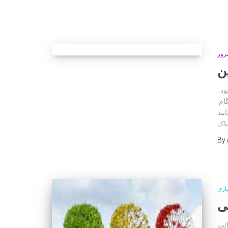
رور
ن
سالک گرامی این عمل جهت پاکسازی منازلی که در انها تردد اجانین وجود
گام
یید
پاک
By
اری
ی
ائت