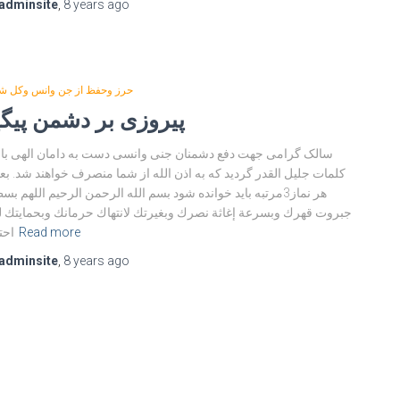
adminsite
,
8 years
ago
حرز وحفظ از جن وانس وکل ش
پیروزی بر دشمن پیگی
سالک گرامی جهت دفع دشمنان جنی وانسی دست به دامان الهی با 
کلمات جلیل القدر گردید که به اذن الله از شما منصرف خواهند شد. بعد
هر نماز3مرتبه باید خوانده شود بسم الله الرحمن الرحيم اللهم بس
جبروت قهرك وبسرعة إغاثة نصرك وبغيرتك لانتهاك حرمانك وبحمايتك 
Read more
احت
adminsite
,
8 years
ago