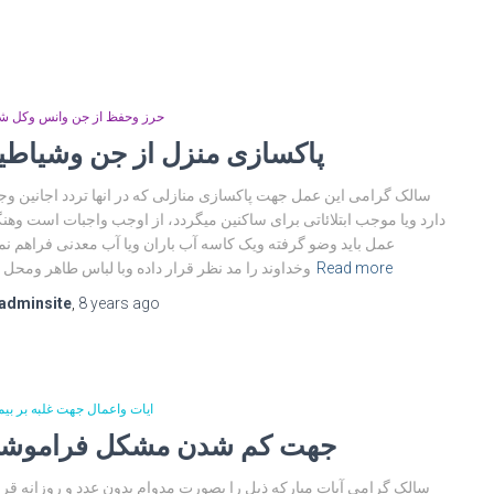
حرز وحفظ از جن وانس وکل ش
پاکسازی منزل از جن وشیاطی
دارد ویا موجب ابتلائاتی برای ساکنین میگردد، از اوجب واجبات است وهن
عمل باید وضو گرفته ویک کاسه آب باران ویا آب معدنی فراهم نما
Read more
وخداوند را مد نظر قرار داده وبا لباس طاهر ومحل 
adminsite
,
8 years
ago
ایات واعمال جهت غلبه بر بیم
جهت کم شدن مشکل فراموش
سالک گرامی آیات مبارکه ذیل را بصورت مدوام بدون عدد و روزانه قر