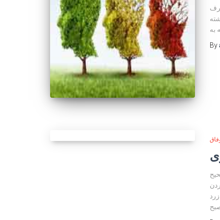
ظرف
شته
 به
By
فاق
ی
حیح
ردن
نفرمایید به اندازه 1/8کاغذ زرد