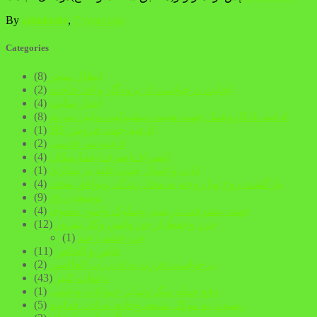
By
adminsite
,
7 years
ago
Categories
ابطال سحر
(8)
اجابت درخواست از پرودگار واخذ حاجت
(2)
اخبار سایت
(4)
ادعیه ،اذکاروعمل جهت هیبت ومقبولیت مابین مردم
(8)
ادعیه جهت فروش کالا
(1)
ادعیه سر قدسی
(2)
انصراف(صرف)عمارمکان
(4)
ایات واعمال جهت غلبه بر بیماری
(1)
بازگشت زوج ویا زوجه به محل زندگی وتوافق مجدد
(4)
توسعه رزق
(9)
جهت پیشرفت در سیر وسلوک وامور معنوی
(4)
حرز وحفظ از جن وانس وکل شرور
(12)
حرزچشم زخم
(1)
خاص و الخاص
(11)
درخواست فرزند به اذن رب العالمین
(2)
دعوات کبیر
(43)
دفع خمله سگ وسابر حیوانات وحشی
(1)
رسیدن به موکل شیعه وخادم به اذن خداوند
(5)