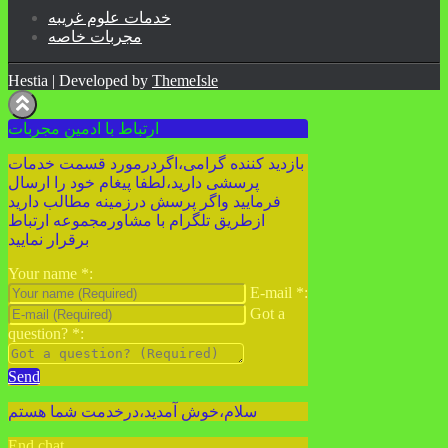
خدمات علوم غریبه
مجربات خاصه
Hestia | Developed by
ThemeIsle
ارتباط با ادمین مجربات
بازدید کننده گرامی،اگردرمورد قسمت خدمات
پرسشی دارید،لطفا پیغام خود را ارسال
فرمایید واگر پرسش درزمینه مطالب دارید
ازطریق تلگرام با مشاورمجموعه ارتباط
برقرار نمایید
Your name
*
:
E-mail
*
:
Got a
question?
*
:
Send
سلام،خوش آمدید،درخدمت شما هستم
End chat