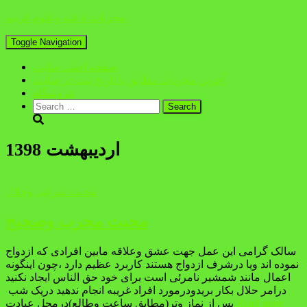
مجربات ادعیه وعلوم غریبه
Toggle Navigation
صفحه اصلی سایت
آخرین مجربات مطابق با تاریخ ثبت در سایت
فروشگاه
Search
for:
اردیبهشت 1398
محبت شرعی وحلال
محبت مجرب وصحیح
سالک گرامی این عمل جهت عشق وعلاقه مابین افرادی که ازدواج
نموده اند ویا درشرف ازدواج هستند کاربرد عظیم دارد ،چون اینگونه
اعمال مانند شمشیر نامرئی است برای خود حق الناس ایجاد نکنید
درامر حلال بکار بریدودرمورد افراد غریبه انجام ندهید دریک شب
Read more
پس از نماز وتر(مطابق ساعت وطالع)درمحل عبادت