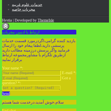
خدمات علوم غریبه
مجربات خاصه
Hestia | Developed by
ThemeIsle
ارتباط با ادمین مجربات
بازدید کننده گرامی،اگردرمورد قسمت خدمات
پرسشی دارید،لطفا پیغام خود را ارسال
فرمایید واگر پرسش درزمینه مطالب دارید
ازطریق تلگرام با مشاورمجموعه ارتباط
برقرار نمایید
Your name
*
:
E-mail
*
:
Got a
question?
*
:
Send
سلام،خوش آمدید،درخدمت شما هستم
End chat