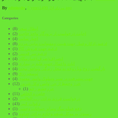
ago
مرداد 24, 1400
5 years
,
adminsite
By
Categories
ابطال سحر
(8)
اجابت درخواست از پرودگار واخذ حاجت
(2)
اخبار سایت
(4)
ادعیه ،اذکاروعمل جهت هیبت ومقبولیت مابین مردم
(8)
ادعیه جهت فروش کالا
(1)
ادعیه سر قدسی
(2)
انصراف(صرف)عمارمکان
(4)
ایات واعمال جهت غلبه بر بیماری
(1)
بازگشت زوج ویا زوجه به محل زندگی وتوافق مجدد
(4)
توسعه رزق
(9)
جهت پیشرفت در سیر وسلوک وامور معنوی
(4)
حرز وحفظ از جن وانس وکل شرور
(12)
حرزچشم زخم
(1)
خاص و الخاص
(11)
درخواست فرزند به اذن رب العالمین
(2)
دعوات کبیر
(43)
دفع خمله سگ وسابر حیوانات وحشی
(1)
رسیدن به موکل شیعه وخادم به اذن خداوند
(5)