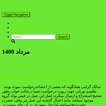
مجربات ادعیه وعلوم غریبه
Toggle Navigation
صفحه اصلی سایت
آخرین مجربات مطابق با تاریخ ثبت در سایت
فروشگاه
Search
for:
مرداد 1400
کشف عمل ویا رویت موکلین درخواب
رویت حاجت در خواب سریع الاجابه
سالک گرامی همانگونه که بعضی از اعضاءدرخواست نموده بودند
طلسم نورانی جهت رویت درخواست شما درحالت خواب بطور
صحیح استخراج و ارسال میگردد اصل این عمل در فیس بوک گروه
موجود میباشد مانند اعمال گذشته این عمل نیز وقف حضرت
Read more
حجت(عج)میباشد لذا دخل وتصرف در آن جائز نیست در