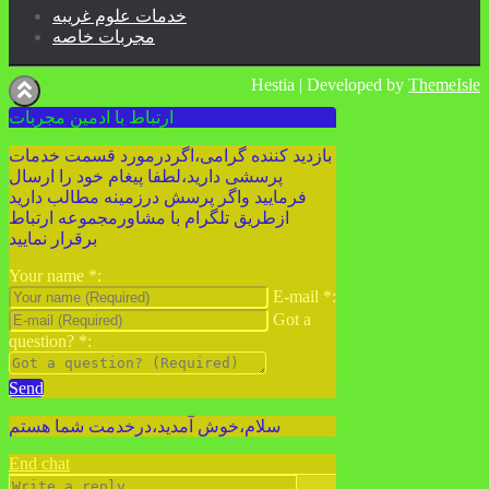
خدمات علوم غریبه
مجربات خاصه
Hestia | Developed by
ThemeIsle
ارتباط با ادمین مجربات
بازدید کننده گرامی،اگردرمورد قسمت خدمات
پرسشی دارید،لطفا پیغام خود را ارسال
فرمایید واگر پرسش درزمینه مطالب دارید
ازطریق تلگرام با مشاورمجموعه ارتباط
برقرار نمایید
Your name
*
:
E-mail
*
:
Got a
question?
*
:
Send
سلام،خوش آمدید،درخدمت شما هستم
End chat