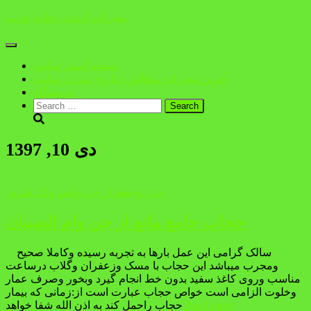
مجربات ادعیه وعلوم غریبه
Toggle
Navigation
صفحه اصلی سایت
آخرین مجربات مطابق با تاریخ ثبت در سایت
فروشگاه
Search
for:
دی 10, 1397
حرز وحفظ از جن وانس وکل شرور
حجاب جامع مانع از جن وام الصبیان
سالک گرامی این عمل بارها به تجربه رسیده وکاملا صحیح
ومجرب میباشد این حجاب با مسک وزعفران وگلاب درساعت
مناسب وروی کاغذ سفید بدون خط انجام گیرد وبخور وصرف عمار
وخلوت الزامی است خواص حجاب عبارت است از:زمانی که بیمار
Read more
حجاب راحمل کند به اذن الله شفا خواهد