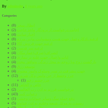
By
adminsite
,
8 years
ago
Categories
ابطال سحر
(8)
اجابت درخواست از پرودگار واخذ حاجت
(2)
اخبار سایت
(4)
ادعیه ،اذکاروعمل جهت هیبت ومقبولیت مابین مردم
(8)
ادعیه جهت فروش کالا
(1)
ادعیه سر قدسی
(2)
انصراف(صرف)عمارمکان
(4)
ایات واعمال جهت غلبه بر بیماری
(1)
بازگشت زوج ویا زوجه به محل زندگی وتوافق مجدد
(4)
توسعه رزق
(9)
جهت پیشرفت در سیر وسلوک وامور معنوی
(4)
حرز وحفظ از جن وانس وکل شرور
(12)
حرزچشم زخم
(1)
خاص و الخاص
(11)
درخواست فرزند به اذن رب العالمین
(2)
دعوات کبیر
(43)
دفع خمله سگ وسابر حیوانات وحشی
(1)
رسیدن به موکل شیعه وخادم به اذن خداوند
(5)
طلسمات واوفاق
(3)