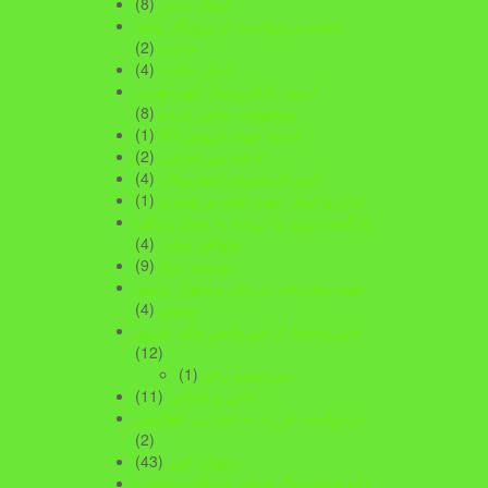
ابطال سحر
(8)
اجابت درخواست از پرودگار واخذ
حاجت
(2)
اخبار سایت
(4)
ادعیه ،اذکاروعمل جهت هیبت
ومقبولیت مابین مردم
(8)
ادعیه جهت فروش کالا
(1)
ادعیه سر قدسی
(2)
انصراف(صرف)عمارمکان
(4)
ایات واعمال جهت غلبه بر بیماری
(1)
بازگشت زوج ویا زوجه به محل زندگی
وتوافق مجدد
(4)
توسعه رزق
(9)
جهت پیشرفت در سیر وسلوک وامور
معنوی
(4)
حرز وحفظ از جن وانس وکل شرور
(12)
حرزچشم زخم
(1)
خاص و الخاص
(11)
درخواست فرزند به اذن رب العالمین
(2)
دعوات کبیر
(43)
دفع خمله سگ وسابر حیوانات وحشی