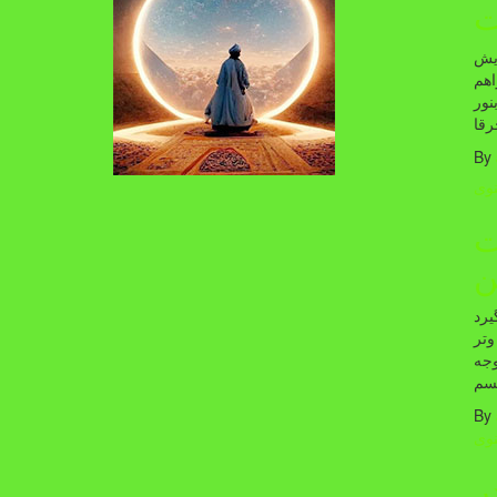
ت
ایش
اهم
نور
By
وی
ت
ن
یرد
وتر
وجه
بسم
By
وی
ر