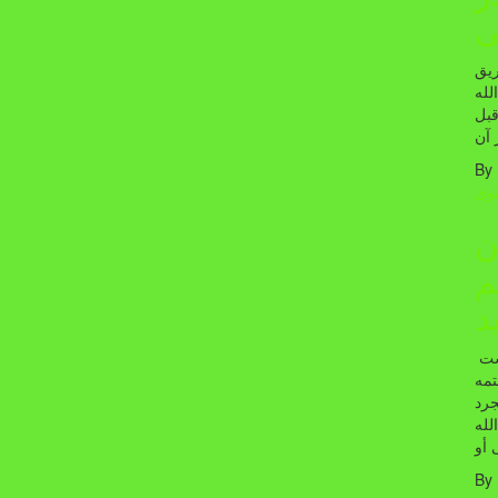
ی
ریق
لله
قبل
 آن
By
وی
ن
م
د
این روایت از رسول خاتم(ص)به مضمون حدیث ذیل روایت گردیده است
دعا فی ای وقت کانه حج360حجه وختم360ختمه
))وبمجرد
لله
 أو
By