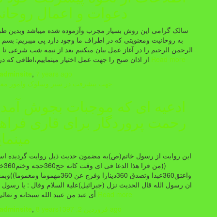
دعوات و اعمال روحان
سالک گرامی این روش بسیار مجرب وآزموده شده میباشد وبدین ط
به روحانیت ومعنویتی که در اطراف ما وجود دارد پی میبریم: بسم ا
الرحمن الرحیم را در آغاز عمل بیان میکنیم بعد از نیمه شب شرعی تا 
Read more
از اذان صبح را جهت عمل اختیار مینماییم،اطاقی که در
adminsite
,
7 years
ago
جهت پیشرفت در سیر وسلوک وامور معن
ادعیه ای که موجبات بجوش آمد
رحمت پروردگار برای قاری فراه
مینمای
((من قرا هذا ال
واعتق360عبدا وتصدق 360دینارا وفرج عن 360مهموما ومغموما
ان رسول الله قال الحديث نزل (جبرائيل)علية السلام وقال : يا رسول ا
Read more
أى عبد من عبيد الله سبحانه و تعالى
ago
فروردین 2, 1397
8 years
,
adminsite