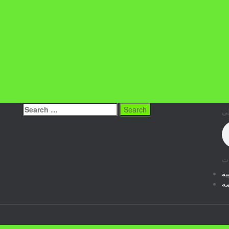
Search
لی
for:
ت
به
ه