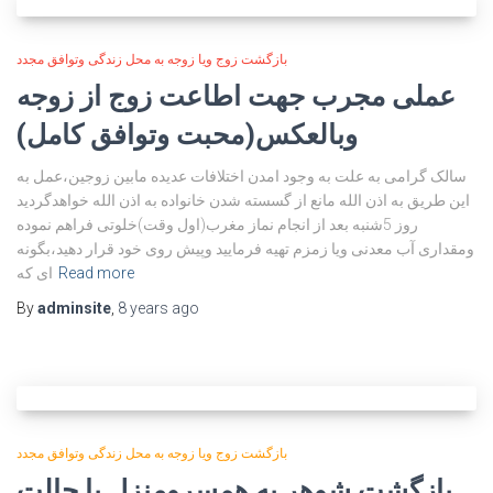
بازگشت زوج ویا زوجه به محل زندگی وتوافق مجدد
عملی مجرب جهت اطاعت زوج از زوجه
وبالعکس(محبت وتوافق کامل)
سالک گرامی به علت به وجود امدن اختلافات عدیده مابین زوجین،عمل به
این طریق به اذن الله مانع از گسسته شدن خانواده به اذن الله خواهدگردید
روز 5شنبه بعد از انجام نماز مغرب(اول وقت)خلوتی فراهم نموده
ومقداری آب معدنی ویا زمزم تهیه فرمایید وپیش روی خود قرار دهید،بگونه
Read more
ای که
By
adminsite
,
8 years
ago
بازگشت زوج ویا زوجه به محل زندگی وتوافق مجدد
بازگشت شوهر به همسرومنزل با حالت