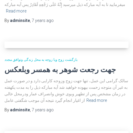
میفرمایید تا به آیه مبارکه ذیل میرسید إِنَّهُ عَلَى رَجْعِهِ لَقَادِرٌ پس آیه مبارکه
Read more
By
adminsite
,
7 years
ago
بازگشت زوج ویا زوجه به محل زندگی وتوافق مجدد
جهت رجعت شوهر به همسر وبلعکس
سالک گرامی این عمل، تنها جهت زوج وزوجه کارایی دارد و در صورت عمل
به غیر آن متوجه زحمت بیهوده خواهید شد آیه مبارکه ذیل را به مدت یکهفته
در زمان مشخص پس از تطهیر وبوی خوش وانصراف عمار ودرمحل خالی
Read more
از اغیار انجام گیرد نتیجه آن موجب شگفتی عامل
By
adminsite
,
7 years
ago