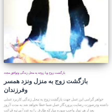
بازگشت زوج ویا زوجه به محل زندگی وتوافق مجدد
بازگشت زوج به منزل ونزد همسر
وفرزندان
خواهر گرامی این عمل جهت بازگشت زوج به محل زندگی کاربرد عملی
داشته ودرصورت رضایت پروردگار عمل شما خطا نخواهد شد به مدت 3روز
بعد از هر نماز واجب سوره مبارکه طارق را به عدد7مرتبه قرائت