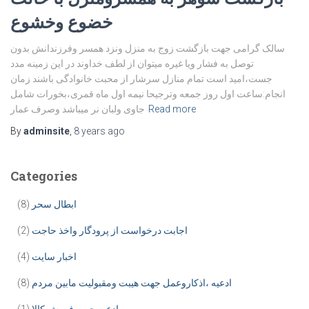
خضوع وخشوع
سالک گرامی جهت بازگشت زوج به منزل ونزد همسر وفرزندانش بدون
توصل به فشار ویا غیره میتوان از لطف خداوند در این زمینه مدد
جست،امید است تمام منازل سرشار از محبت خانوادگی باشند زمان
انجام:ساعت اول روز جمعه وترجیحا نیمه اول ماه قمری،بخورات شامل
Read more
جاوی ولبان نر میباشد وصرف عمار
By
adminsite
,
8 years
ago
Categories
ابطال سحر
(8)
اجابت درخواست از پرودگار واخذ حاجت
(2)
اخبار سایت
(4)
ادعیه ،اذکاروعمل جهت هیبت ومقبولیت مابین مردم
(8)