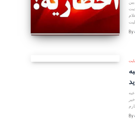
یین
حبت
لام
لیت
By
ایت
ه
ید
عیه
خیر
By