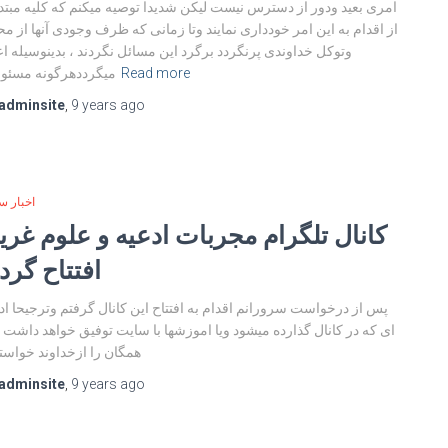
امری بعید ودور از دسترس نیست لیکن شدیدا توصیه میکنم که کلیه مبتد
از اقدام به این امر خودداری نمایند وتا زمانی که ظرف وجودی آنها از م
وتوکل خداوندی پرنگردد برگرد این مسائل نگردند ، بدینوسیله اع
Read more
میگرددهرگونه مسئو
adminsite
,
9 years
ago
اخبار س
کانال تلگرام مجربات ادعیه و علوم غریب
افتتاح گرد
پس از درخواست سرورانم اقدام به افتتاح این کانال گرفتم وترجیحا اد
ای که در کانال گذارده میشود ویا اموزشها با سایت توفیق خواهد داشت 
همگان را ازخداوند خواستارم
adminsite
,
9 years
ago