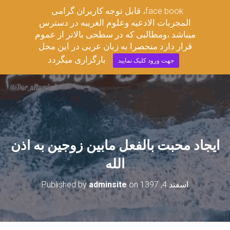
قابل توجه کاربران گرامی ،face book
مجربات ادعیه وعلوم غریبه
المجربات الادعیه وعلوم الغریبه در دسترس
T
میباشد ،ومطالبی که در سطحی بالاتر از عموم
O
قرار دارد منحصرا به زبان عربی در این محل
G
G
بارگزاری میگردد
جهت ورود کلیک نمایید
L
E
N
A
V
I
G
A
ایجاد محبت بالفعل مابین زوجین به اذن
T
I
الله
O
N
اسفند 4, 1397
on
adminsite
Published by