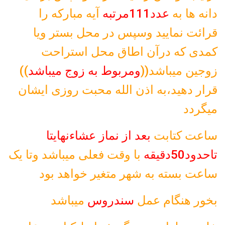
دانه ها به
عدد111مرتبه
آیه مبارکه را
قرائت نمایید وسپس در محل بستر ویا
کمدی که درآن اطاق محل استراحت
زوجین میباشد((
ومربوط به زوج میباشد
))
قرار دهید،به اذن الله محبت روزی ایشان
میگردد
ساعت کتابت
بعد از نماز عشاءنهایتا
تاحدود50دقیقه
با وقت فعلی میباشد وتا یک
ساعت بسته به شهر متغیر خواهد بود
بخور هنگام عمل
سندروس
میباشد