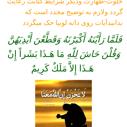
خلوت-طهارت ودیگر شرایط کتابت رعایت
گردد ولازم به توضیح مجدد است که
بدانیدآیات روی دانه لوبیا حک میگردد
فَلَمَّا رَأَيْنَهُ أَكْبَرْنَهُ وَقَطَّعْنَ أَيْدِيَهُنَّ
وَقُلْنَ حَاشَ لِلّهِ
مَا هَـذَا بَشَراً إِنْ
هَـذَا إِلاَّ مَلَكٌ كَرِيمٌ