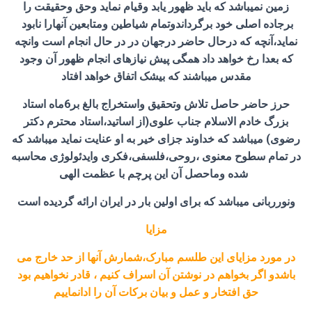
زمین نمیباشد که باید ظهور یابد وقیام نماید وحق وحقیقت را
برجاده اصلی خود برگرداندوتمام شیاطین ومتابعین آنهارا نابود
نماید،آنچه که درحال حاضر درجهان در در حال انجام است وانچه
که بعدا رخ خواهد داد همگی پیش نیازهای انجام ظهور آن وجود
مقدس میباشند که بیشک اتفاق خواهد افتاد
حرز حاضر حاصل تلاش وتحقیق واستخراج بالغ بر6ماه استاد
بزرگ خادم الاسلام جناب علوی(از اساتید،استاد محترم دکتر
رضوی) میباشد که خداوند جزای خیر به او عنایت نماید میباشد که
در تمام سطوح معنوی ،روحی،فلسفی،فکری وایدئولوژی محاسبه
شده وماحصل آن این پرچم با عظمت الهی
ونورربانی میباشد که برای اولین بار در ایران ارائه گردیده است
مزایا
در مورد مزایای این طلسم مبارک،شمارش آنها از حد خارج می
باشدو اگر بخواهم در نوشتن آن اسراف کنیم ، قادر نخواهیم بود
حق افتخار و عمل و بیان برکات آن را ادانماییم