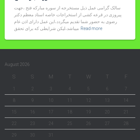
سالک گرامی عمل ذیل مستخرجه از سوره مبارکه فتح ،جهت
پیروزی در قرعه کشی از استخراجات خاصه استاد معظم دکتر
رضوی به حضور شما تقدیم میگردد،این عمل دارای اذن عام
Read more
میباشد،لیکن شرایطی که برای تحقق
August 2026
S
S
M
T
W
T
F
1
2
3
4
5
6
7
8
9
10
11
12
13
14
15
16
17
18
19
20
21
22
23
24
25
26
27
28
29
30
31