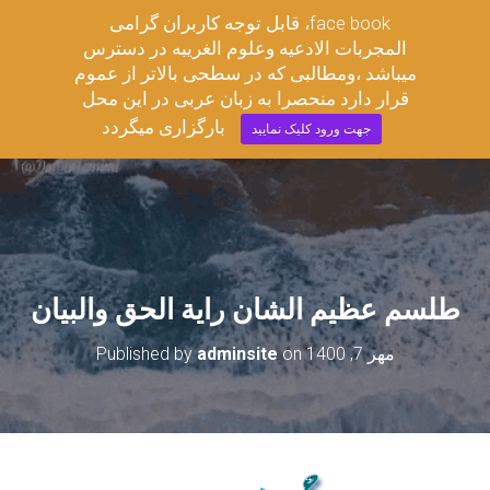
قابل توجه کاربران گرامی ،face book
مجربات ادعیه وعلوم غریبه
المجربات الادعیه وعلوم الغریبه در دسترس
T
میباشد ،ومطالبی که در سطحی بالاتر از عموم
O
قرار دارد منحصرا به زبان عربی در این محل
G
G
بارگزاری میگردد
جهت ورود کلیک نمایید
L
E
N
A
V
I
G
A
طلسم عظیم الشان راية الحق والبيان
T
I
O
مهر 7, 1400
on
adminsite
Published by
N