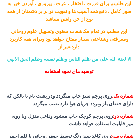
این طلسم برای قدرت ، افتخار ، عزت ، پیروزی ، آوردن خیر به
طور کامل ، دفع همه آسیب ها و تقویت در برابر دشمنان از همه
نوع از جن وانس میباشد
این مطلب در تمام مکاشفات معنوی وتسهیل علوم روحانی
ومعرفتی وشناختی بسیار مفتاح خواهد بود وبرای همه کاربرد
داردبغیر از
الا لعنة الله على من ظلم الناس وظلم نفسه وظلم الحق الالهي
توصیه های نحوه استفاده
شماره یک:
روی پرچم سبز چاپ میگردد ودر پشت بام یا بالکن که
دارای فضای باز وتردد جریان هوا دارد نصب میگردد
شماره دو:
روی پرچم کوچک چاپ میشود وداخل منزل ویا روی
میز قابلیت استفاده خواهد داشت
شماره سه:
روی کاغذ سبز رنگ توسط جوهرروحانی یا قلم احمر