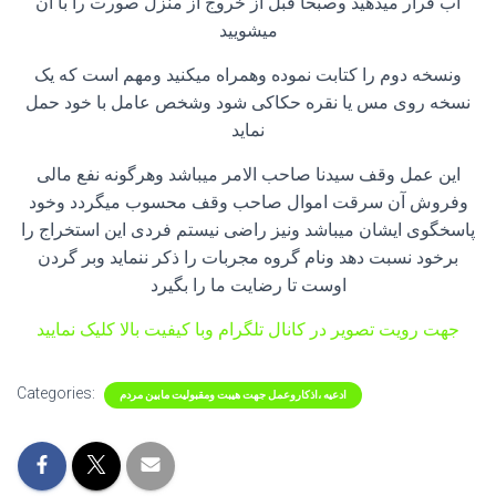
آب قرار میدهید وصبحا قبل از خروج از منزل صورت را با آن
میشویید
ونسخه دوم را کتابت نموده وهمراه میکنید ومهم است که یک
نسخه روی مس یا نقره حکاکی شود وشخص عامل با خود حمل
نماید
این عمل وقف سیدنا صاحب الامر میباشد وهرگونه نفع مالی
وفروش آن سرقت اموال صاحب وقف محسوب میگردد وخود
پاسخگوی ایشان میباشد ونیز راضی نیستم فردی این استخراج را
برخود نسبت دهد ونام گروه مجربات را ذکر ننماید وبر گردن
اوست تا رضایت ما را بگیرد
جهت رویت تصویر در کانال تلگرام وبا کیفیت بالا کلیک نمایید
Categories:
ادعیه ،اذکاروعمل جهت هیبت ومقبولیت مابین مردم