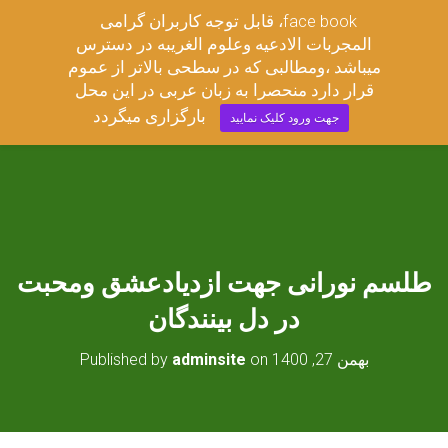
قابل توجه کاربران گرامی ،face book
مجربات ادعیه وعلوم غریبه
المجربات الادعیه وعلوم الغریبه در دسترس
T
میباشد ،ومطالبی که در سطحی بالاتر از عموم
O
قرار دارد منحصرا به زبان عربی در این محل
G
G
بارگزاری میگردد
جهت ورود کلیک نمایید
L
E
N
A
V
I
G
A
طلسم نورانی جهت ازدیادعشق ومحبت
T
I
در دل بینندگان
O
N
بهمن 27, 1400
on
adminsite
Published by