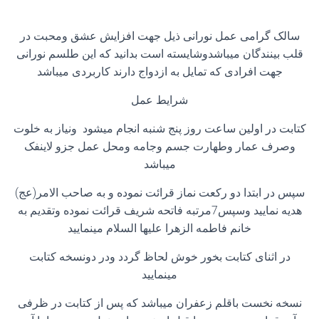
سالک گرامی عمل نورانی ذیل جهت افزایش عشق ومحبت در
قلب بینندگان میباشدوشایسته است بدانید که این طلسم نورانی
جهت افرادی که تمایل به ازدواج دارند کاربردی میباشد
شرایط عمل
کتابت در اولین ساعت روز پنج شنبه انجام میشود ونیاز به خلوت
وصرف عمار وطهارت جسم وجامه ومحل عمل جزو لاینفک
میباشد
سپس در ابتدا دو رکعت نماز قرائت نموده و به صاحب الامر(عج)
هدیه نمایید وسپس7مرتبه فاتحه شریف قرائت نموده وتقدیم به
خانم فاطمه الزهرا علیها السلام مینمایید
در اثنای کتابت بخور خوش لحاظ گردد ودر دونسخه کتابت
مینمایید
نسخه نخست باقلم زعفران میباشد که پس از کتابت در ظرفی