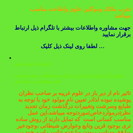
تقرب ملائک وموکلین علوی واطاعت مناسب
میباشد
جهت مشاوره واطلاعات بیشتر با تلگرام ذیل ارتباط
برقرار نمایید
لطفا روی لینک ذیل کلیک …
خدمات علوم غریبه
استخراج وجود تابع وقرین وعوارض شیطانی جهت صاحب
اسم منطبق بر علم جفر
تاثیر نام از دیر باز در علوم غریبه بر صاحب نظران
پوشیده نبوده لذادر تعیین نام مولود خود با توجه به
طبایع وسرشت وتغییرات درگذشت زمان تجدید
نظر(درمواردخاص)موردتوجه میباشد،این عمل
مناسب کسانی است که تمایل دارند از روش ساده
تری بوجود قرین وتابع وعوارض شیطانی ،وجودخیر
ویا فقرومناسب بودن ویا عدم تناسب اسم خود پی