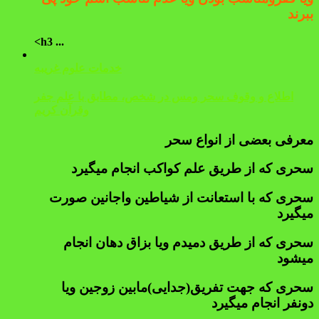
ببرند
<h3 ...
خدمات علوم غریبه
اطلاع و وقوف سحر ومس در شخص، مطابق با علم جفر
وقرآن کریم
معرفی بعضی از انواع سحر
سحری که از طریق علم کواکب انجام میگیرد
سحری که با استعانت از شیاطین واجانین صورت
میگیرد
سحری که از طریق دمیدم ویا بزاق دهان انجام
میشود
سحری که جهت تفریق(جدایی)مابین زوجین ویا
دونفر انجام میگیرد