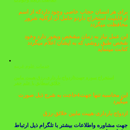
برای هر انسان حجاب خاصی وجود داردکه از اسم
او قابلیت استخراج داردو حامل آن ازکلیه شرور
محافظت میگردد
این عمل نیاز به زمان مشخص وبخور دارد وخود
شخص طبق روشی که به ایشان اعلام میگردد
کتابت مینماید
خدمات علوم غریبه
استخراج سوره جهت(ازدواج-بارداری-رزق-هیبت مابین
خلائق)مطابق با علم جفر
این محاسبه تنها جهت4حاجت به شرح ذیل صورت
میگیرد
ازدواج-بارداری-هیبت مابین خلائق-رزق
جهت مشاوره واطلاعات بیشتر با تلگرام ذیل ارتباط