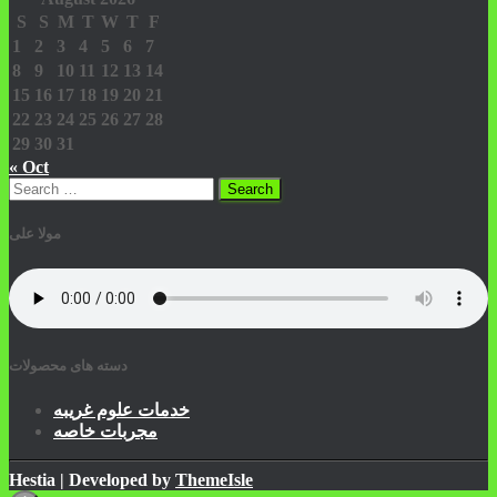
S
S
M
T
W
T
F
1
2
3
4
5
6
7
8
9
10
11
12
13
14
15
16
17
18
19
20
21
22
23
24
25
26
27
28
29
30
31
« Oct
Search
for:
مولا علی
دسته های محصولات
خدمات علوم غریبه
مجربات خاصه
Hestia | Developed by
ThemeIsle