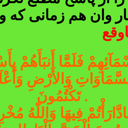
ار وان هم زمانی که و
وقع
ْمَآئِهِمْ فَلَمَّا أَنبَأَهُمْ بِأ
السَّمَاوَاتِ وَالأَرْضِ وَأَعْلَ
.
تَكْتُمُونَ
َادَّارَأْتُمْ فِيهَا وَاللّهُ مُخْ