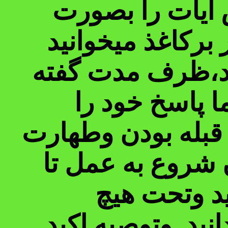
ایات را بصورت
ل ان بنویسد،وایات مذکور را 21 بار برکاغذ میخوانید
ید،ظرف مدت گفته
 پاسخ خود را
قبله بودن وطهارت
شروع به عمل تا
ید وتحت هیچ
نید وتوصیه اکید