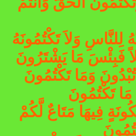
َكْتُمُونَ الْحَقَّ وَأَنتُمْ
َّهُ لِلنَّاسِ وَلاَ تَكْتُمُونَهُ
ُ مَا تَكْتُمُونَ
ُونَةٍ فِيهَا مَتَاعٌ لَّكُمْ