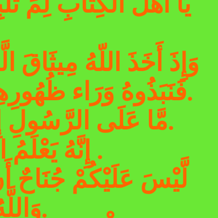
يَا أَهْلَ الْكِتَابِ لِمَ تَل
وَإِذَ أَخَذَ اللّهُ مِيثَاقَ الَّذ
فَنَبَذُوهُ وَرَاء ظُهُورِهِمْ وَاشْتَرَوْاْ بِهِ ثَمَناً قَلِيلاً فَبِئْسَ مَا يَشْتَرُونَ.
مَّا عَلَى الرَّسُولِ إِلاَّ الْبَلاَغُ وَاللّهُ يَعْلَمُ مَا تُبْدُونَ وَمَا تَكْتُمُونَ.
.
إِنَّهُ يَعْلَم
لَّيْسَ عَلَيْكُمْ جُنَاحٌ أَن
وَاللَّهُ يَعْلَمُ مَا تُبْدُونَ وَمَا تَكْتُمُونَ.