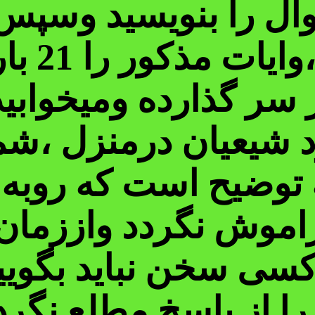
ال را بنویسید وسپس 
دایره حو
ر سر گذارده ومیخواب
شیعیان درمنزل ،شما
 توضیح است که روبه 
موش نگردد واززمان 
 کسی سخن نباید بگوی
ا از پاسخ مطلع نگردا