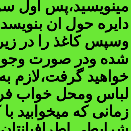
مینویسید،پس اول سو
وسپس کاغذ را در زی
شده ودر صورت وجود 
خواهید گرفت،لازم به
لباس ومحل خواب فرا
زمانی که میخوابید با
شرایطی اطرافیانتان ر