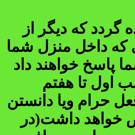
 گردد که دیگر از
 که داخل منزل شما
ا پاسخ خواهند داد
ب اول تا هفتم
ل حرام ویا دانستن
ض خواهد داشت(در