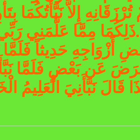
رْزَقَانِهِ إِلاَّ نَبَّأْتُكُمَا بِتَأ
ذَلِكُمَا مِمَّا عَلَّمَنِي رَبِّي.
عْضِ أَزْوَاجِهِ حَدِيثاً فَلَمَّا نَ
رَضَ عَن بَعْضٍ فَلَمَّا نَبَّأَ
َا قَالَ نَبَّأَنِيَ الْعَلِيمُ الْخَ