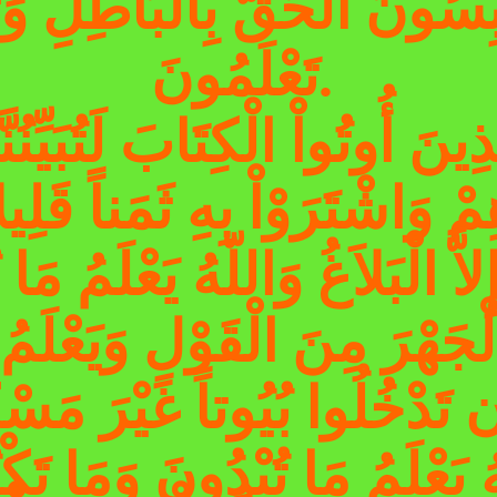
ْبِسُونَ الْحَقَّ بِالْبَاطِلِ وَت
تَعْلَمُونَ.
ِينَ أُوتُواْ الْكِتَابَ لَتُبَيِّنُن
ُ الْجَهْرَ مِنَ الْقَوْلِ وَيَعْلَم
 تَدْخُلُوا بُيُوتاً غَيْرَ مَسْك