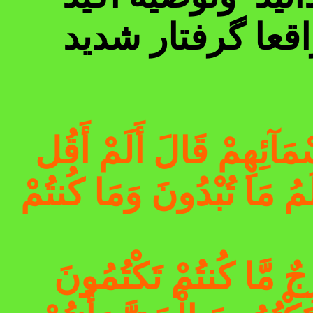
اقعا گرفتار شدید
َسْمَآئِهِمْ قَالَ أَلَمْ أَقُل
مُ مَا تُبْدُونَ وَمَا كُنتُمْ
رِجٌ مَّا كُنتُمْ تَكْتُمُونَ