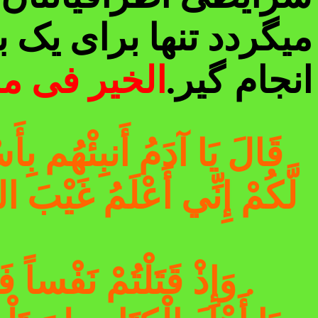
میگردد تنها برای یک ب
انجام گیر.
الخیر فی ما
قَالَ يَا آدَمُ أَنبِئْهُم بِأَس
لَّكُمْ إِنِّي أَعْلَمُ غَيْبَ 
.
وَإِذْ قَتَلْتُمْ نَفْساً ف