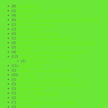
ابطال سحر
(8)
اجابت درخواست از پرودگار واخذ حاجت
(2)
اخبار سایت
(4)
ادعیه ،اذکاروعمل جهت هیبت ومقبولیت مابین مردم
(8)
ادعیه جهت فروش کالا
(1)
ادعیه سر قدسی
(2)
انصراف(صرف)عمارمکان
(4)
ایات واعمال جهت غلبه بر بیماری
(1)
بازگشت زوج ویا زوجه به محل زندگی وتوافق مجدد
(4)
توسعه رزق
(9)
جهت پیشرفت در سیر وسلوک وامور معنوی
(4)
حرز وحفظ از جن وانس وکل شرور
(12)
حرزچشم زخم
(1)
خاص و الخاص
(11)
درخواست فرزند به اذن رب العالمین
(2)
دعوات کبیر
(43)
دفع خمله سگ وسابر حیوانات وحشی
(1)
رسیدن به موکل شیعه وخادم به اذن خداوند
(5)
طلسمات واوفاق
(3)
عودت وجه وطلب از مدیون
(1)
کشف سحر
(2)
کشف عمل ویا رویت موکلین درخواب
(7)
گشایش بخت
(5)