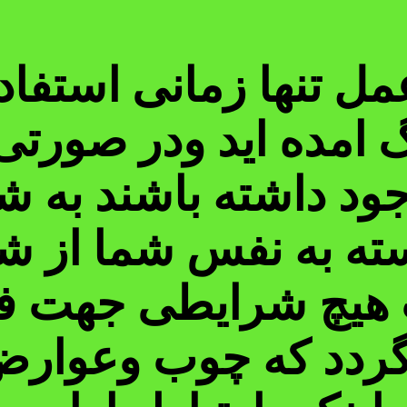
ل تنها زمانی استفاده
 امده اید ودر صورتی
ود داشته باشند به شم
ته به نفس شما از ش
 هیچ شرایطی جهت فع
نگردد که چوب وعوار