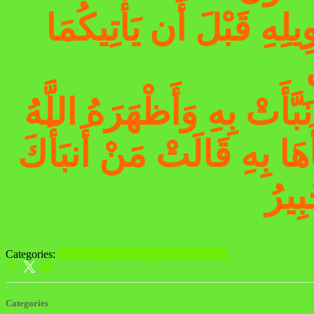
ْوِيلِهِ قَبْلَ أَن يَأْتِيكُمَا
بَّأَتْ بِهِ وَأَظْهَرَهُ اللَّهُ
هَا بِهِ قَالَتْ مَنْ أَنبَأَكَ
بِيرُ
کشف عمل ویا رویت موکلین درخواب
Categories:
Categories