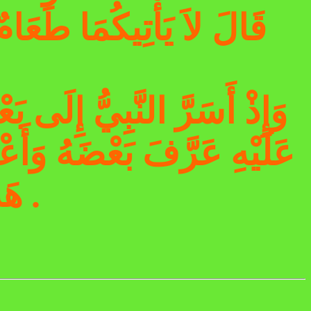
قَالَ لاَ يَأْتِيكُمَا طَعَامٌ تُ
وَإِذْ أَسَرَّ النَّبِيُّ إِلَى بَ
عَلَيْهِ عَرَّفَ بَعْضَهُ وَأَعْ
.
هَذ