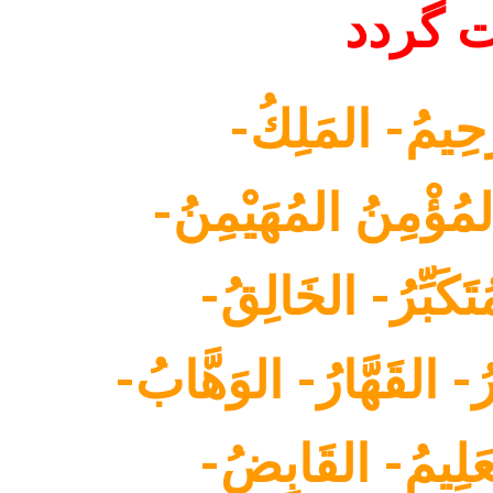
ت گردد
اللَّهُ- الرَّحْمَنُ- الرَّحِيمُ- المَلِكُ-
ُؤْمِنُ المُهَيْمِنُ-
تَكَبِّرُ- الخَالِقُ-
ُ- القَهَّارُ- الوَهَّابُ-
لعَلِيمُ- القَابِضُ-