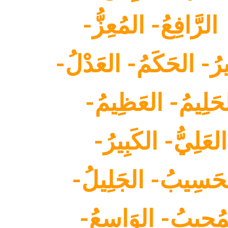
َّافِعُ- المُعِزُّ-
يرُ- الحَكَمُ- العَدْلُ-
حَلِيمُ- العَظِيمُ-
عَلِيُّ- الكَبِيرُ-
حَسِيبُ- الجَلِيلُ-
لمُجِيبُ- الوَاسِعُ-