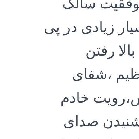
این عمل در صورت موفقیت سالک
یار زیادی در پی
الا رفتن
ظیم ،شفای
،رویت خادم
شنیدن صدای