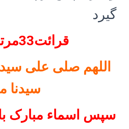
گیرد
قرائت33مرتبه میباشد
اللهم صلى على سيدن
سيدنا م