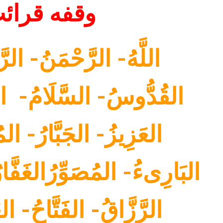
وقفه قرائ
القُدُّوسُ- السَّلَامُ- الم
العَزِيزُ- الجَبَّارُ- المُ
البَارِىءُ- المُصَوِّرُالغَفَّار
الرَّزَّاقُ- الفَتَّاحُ- ا