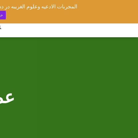
جه
عم