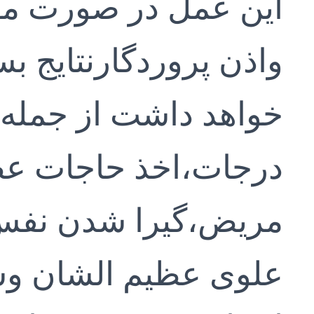
واذن پروردگارنتایج بس
خواهد داشت از جمله ب
درجات،اخذ حاجات ع
مریض،گیرا شدن نفس
علوی عظیم الشان و