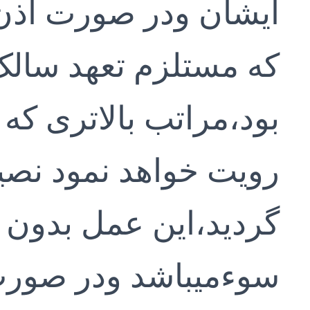
ایشان ودر صورت اذن 
که مستلزم تعهد سالک
بود،مراتب بالاتری که 
رویت خواهد نمود نصی
گردید،این عمل بدون
سوءمیباشد ودر صورت