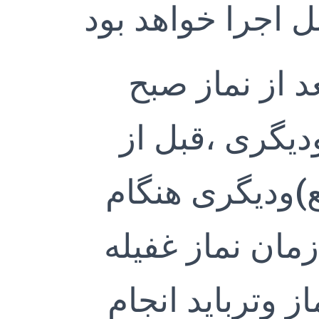
 اجرا خواهد بود
عد از نماز صبح
دیگری ،قبل از
)ودیگری هنگام
مان نماز غفیله
ز وترباید انجام