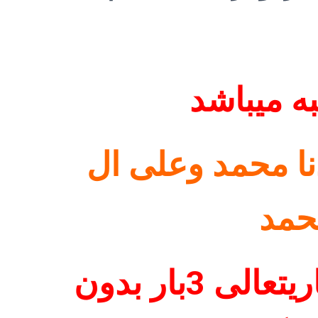
ا محمد وعلى ال
حمد
سپس اسماء مبارک باریتعالی 3بار بدون