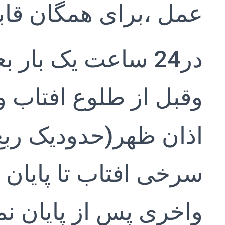
عمل ،برای همگان قابل
در24 ساعت یک بار ب
وقبل از طلوع افتاب و
اذان ظهر(حدودیک ربع
سرخی افتاب تا پایان ز
واخری پس از پایان نما