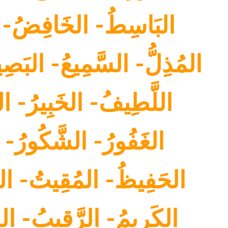
البَاسِطُ- الخَافِضُ- الر
المُذِلُّ- السَّمِيعُ- البَصِ
اللَّطِيفُ- الخَبِيرُ- ال
الغَفُورُ- الشَّكُورُ- ال
الحَفِيظُ- المُقِيتُ- ال
الكَرِيمُ- الرَّقِيبُ- ا