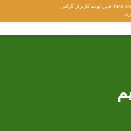
قابل توجه کاربران گرامی ،face book المجربات الادعیه وعلوم الغریبه در دسترس میباشد ،ومطالبی که در سطحی بالاتر از عموم قرار دارد
ردد
ت
م