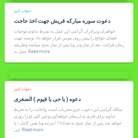
دعوات کبیر
دعوت سوره مبارکه قریش جهت اخذ حاجت
خواهران وبرادران گرامی این عمل به شرط تداوم موجبات
قضای حوائج را پیش روی مومن قرار خواهد داد توصیه جهت
زمان قرائت، بعد از نماز وتر ویا پس از نماز صبح میباشد وطریقه
Read more
عمل به
دعوات کبیر
دعوه ( یا حى یا قیوم ) الصغرى
سالک گرامی این دعوت جزو مجربات است واجابت را به شرط
تداوم برای قاری به ارمغان خواهدآوردوخیر کثیر او را روزی
خواهد شد پس از نماز صبح به تعداد174مرتبه وبا یقین کامل ( یا
Read more
حى