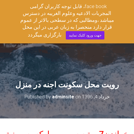
قابل توجه کاربران گرامی ،face book
مجربات ادعیه وعلوم غریبه
المجربات الادعیه وعلوم الغریبه در دسترس
T
میباشد ،ومطالبی که در سطحی بالاتر از عموم
O
قرار دارد منحصرا به زبان عربی در این محل
G
G
بارگزاری میگردد
جهت ورود کلیک نمایید
L
E
N
A
V
I
G
A
رویت محل سکونت اجنه در منزل
T
I
O
خرداد 4, 1396
on
adminsite
Published by
N