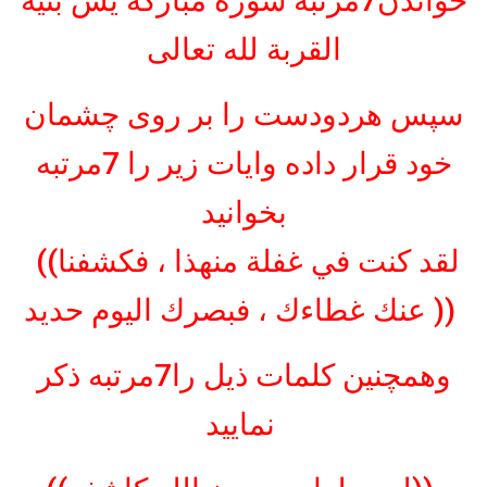
خواندن7مرتبه سوره مبارکه یس بنية
القربة لله تعالى
سپس هردودست را بر روی چشمان
خود قرار داده وایات زیر را 7مرتبه
بخوانید
((لقد كنت في غفلة منهذا ، فكشفنا
عنك غطاءك ، فبصرك اليوم حديد ))
وهمچنین کلمات ذیل را7مرتبه ذکر
نمایید