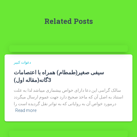
Related Posts
دعوات کبیر
سیفی صغیر(طمطام) همراه با اعتصامات
3گانه(مقاله اول)
سالک گرامی این دعا دارای خواص بیشماری میباشد لذا به علت
استناد به اصل آن که ماخذ صحیح دارد جهت عموم ارسال میگردد
درمورد خواص آن به روایاتی که به تواتر نقل گردیده است را
Read more