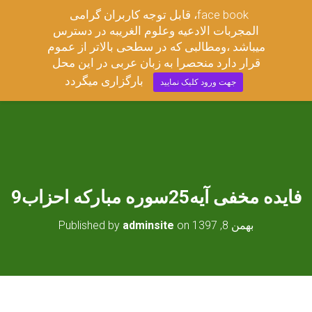
قابل توجه کاربران گرامی ،face book
مجربات ادعیه وعلوم غریبه
المجربات الادعیه وعلوم الغریبه در دسترس
T
میباشد ،ومطالبی که در سطحی بالاتر از عموم
O
قرار دارد منحصرا به زبان عربی در این محل
G
G
بارگزاری میگردد
جهت ورود کلیک نمایید
L
E
N
A
V
I
G
A
9فایده مخفی آیه25سوره مبارکه احزاب
T
I
O
بهمن 8, 1397
on
adminsite
Published by
N