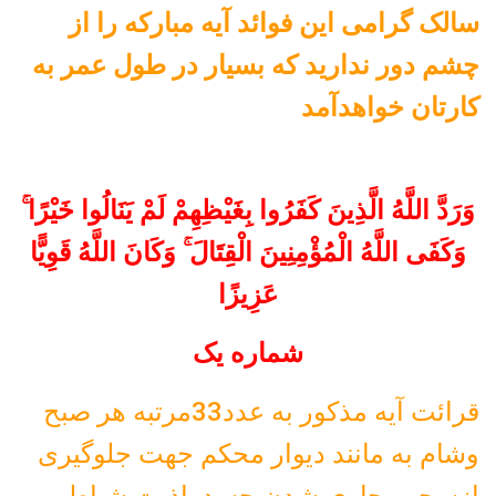
سالک گرامی این فوائد آیه مبارکه را از
چشم دور ندارید که بسیار در طول عمر به
کارتان خواهدآمد
وَرَدَّ اللَّهُ الَّذِينَ كَفَرُوا بِغَيْظِهِمْ لَمْ يَنَالُوا خَيْرًا ۚ
وَكَفَى اللَّهُ الْمُؤْمِنِينَ الْقِتَالَ ۚ وَكَانَ اللَّهُ قَوِيًّا
عَزِيزًا
شماره یک
قرائت آیه مذکور به عدد33مرتبه هر صبح
وشام به مانند دیوار محکم جهت جلوگیری
ازسحر وجاری شدن حسدواذیت شیاطین