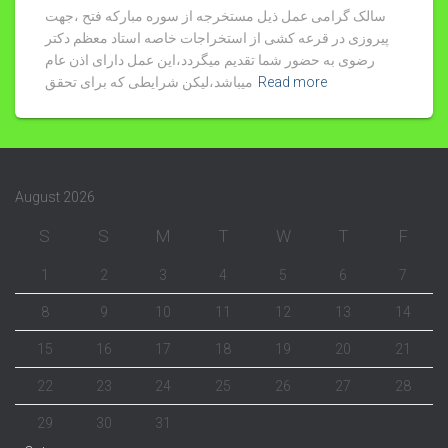
سالک گرامی عمل ذیل مستخرجه از سوره مبارکه فتح ،جهت
پیروزی در قرعه کشی از استخراجات خاصه استاد معظم دکتر
رضوی به حضور شما تقدیم میگردد،این عمل دارای اذن عام
Read more
میباشد،لیکن شرایطی که برای تحقق
August 2026
S
S
M
T
W
T
F
1
2
3
4
5
6
7
8
9
10
11
12
13
14
15
16
17
18
19
20
21
22
23
24
25
26
27
28
29
30
31