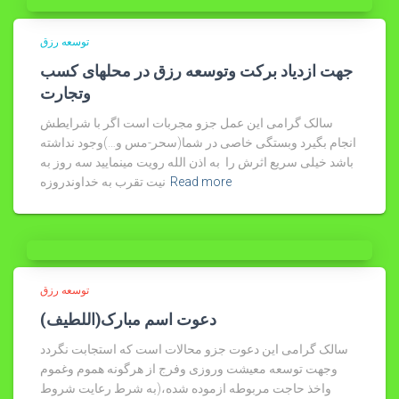
توسعه رزق
جهت ازدیاد برکت وتوسعه رزق در محلهای کسب
وتجارت
سالک گرامی این عمل جزو مجربات است اگر با شرایطش
انجام بگیرد وبستگی خاصی در شما(سحر-مس و…)وجود نداشته
باشد خیلی سریع اثرش را به اذن الله رویت مینمایید سه روز به
Read more
نیت تقرب به خداوندروزه
توسعه رزق
(دعوت اسم مبارک(اللطیف
سالک گرامی این دعوت جزو محالات است که استجابت نگردد
وجهت توسعه معیشت وروزی وفرج از هرگونه هموم وغموم
واخذ حاجت مربوطه ازموده شده،(به شرط رعایت شروط