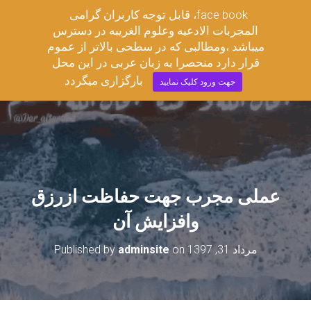
قابل توجه کاربران گرامی ،face book
مجربات ادعیه وعلوم غریبه
المجربات الادعیه وعلوم الغریبه در دسترس
T
میباشد ،ومطالبی که در سطحی بالاتر از عموم
O
قرار دارد منحصرا به زبان عربی در این محل
G
G
بارگزاری میگردد
جهت ورود کلیک نمایید
L
E
N
A
V
I
G
A
عملی مجرب جهت حفاظت ازرزق
T
I
وافزایش آن
O
N
مرداد 31, 1397
on
adminsite
Published by