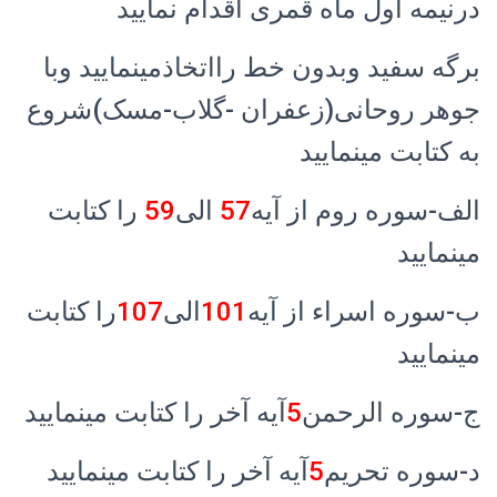
درنیمه اول ماه قمری اقدام نمایید
برگه سفید وبدون خط رااتخاذمینمایید وبا
جوهر روحانی(زعفران -گلاب-مسک)شروع
به کتابت مینمایید
الف-سوره روم از آیه
57
الی
59
را کتابت
مینمایید
ب-سوره اسراء از آیه
101
الی
107
را کتابت
مینمایید
ج-سوره الرحمن
5
آیه آخر را کتابت مینمایید
د-سوره تحریم
5
آیه آخر را کتابت مینمایید