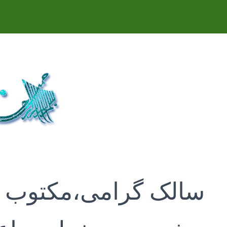
سالک گرامی،مکتوب ذی