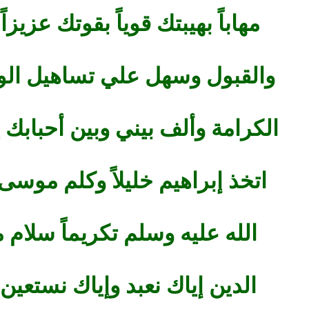
مهاباً بهيبتك قوياً بقوتك عزيز
والقبول وسهل علي تساهيل الو
الكرامة وألف بيني وبين أحبابك يا
اتخذ إبراهيم خليلاً وكلم موسى
الله عليه وسلم تكريماً سلام 
الدين إياك نعبد وإياك نستعين