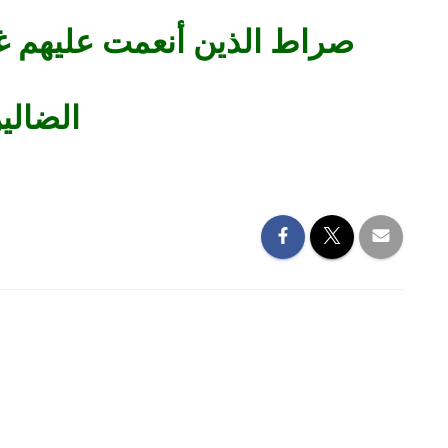
صراط الذين أنعمت عليهم غ
الضالي