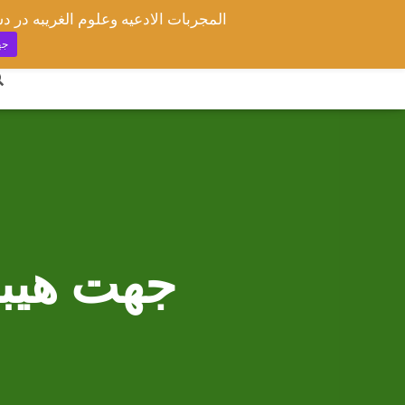
جه
جهت هیبت