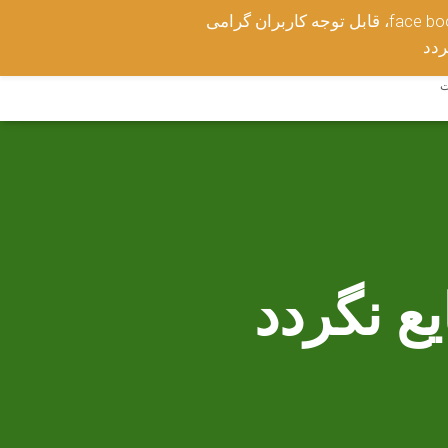
قابل توجه کاربران گرامی ،face book المجربات الادعیه وعلوم الغریبه در دسترس میباشد ،ومطالبی که در سطحی بالاتر از عموم قرار دارد
ردد
ت
ع نگردد