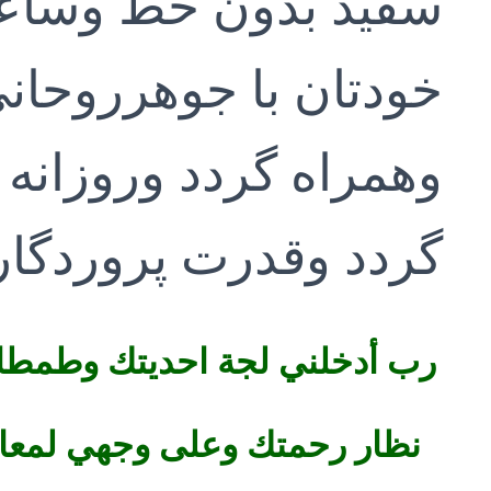
سفید بدون خط وساع
خودتان با جوهرروحانی
وهمراه گردد وروزانه ی
گردد وقدرت پروردگار 
رب أدخلني لجة احديتك وطمطام
نظار رحمتك وعلى وجهي لمعات