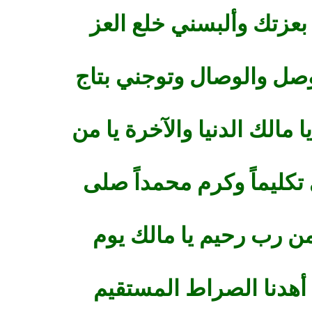
اً بعزتك وألبسني خلع العز
صل والوصال وتوجني بتاج
 مالك الدنيا والآخرة يا من
 تكليماً وكرم محمداً صلى
من رب رحيم يا مالك يوم
 أهدنا الصراط المستقيم