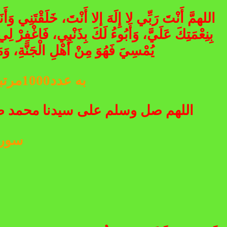
اللهمَّ أَنْتَ رَبِّي لا إِلَهَ إلا أَنْتَ، خَلَقْتَنِي وَ
بِنِعْمَتِكَ عَلَيَّ، وَأَبُوءُ لَكَ بِذَنْبِي، فَاغْفِرْ لِي
يُمْسِيَ فَهُوَ مِنْ أَهْلِ الْجَنَّةِ، وَمَ
به عدد1000مرتبه صلوات بر پیامبر رحمت را به صیغه ذیل قرائت مینمایید
اللهم صل وسلم على سيدنا محمد صلا
سوره مبا