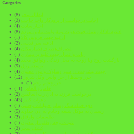
Categories
ابطال سحر
(8)
اجابت درخواست از پرودگار واخذ حاجت
(2)
اخبار سایت
(4)
ادعیه ،اذکاروعمل جهت هیبت ومقبولیت مابین مردم
(8)
ادعیه جهت فروش کالا
(1)
ادعیه سر قدسی
(2)
انصراف(صرف)عمارمکان
(4)
ایات واعمال جهت غلبه بر بیماری
(1)
بازگشت زوج ویا زوجه به محل زندگی وتوافق مجدد
(4)
توسعه رزق
(9)
جهت پیشرفت در سیر وسلوک وامور معنوی
(4)
حرز وحفظ از جن وانس وکل شرور
(12)
حرزچشم زخم
(1)
خاص و الخاص
(11)
درخواست فرزند به اذن رب العالمین
(2)
دعوات کبیر
(43)
دفع خمله سگ وسابر حیوانات وحشی
(1)
رسیدن به موکل شیعه وخادم به اذن خداوند
(5)
طلسمات واوفاق
(3)
عودت وجه وطلب از مدیون
(1)
کشف سحر
(2)
کشف عمل ویا رویت موکلین درخواب
(7)