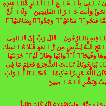
أَن يَأۡتِىَ بِالۡفَتۡحِ أَوۡ أَمۡرٍ مِّنۡ عِندِهِ
الۡحَقِّ وَأَنتَ خَيۡرُ الۡفَاتِحِينَ – وَلَوۡ أَنَّ
مَّا فَتَحُوا۟ مَتَاعَهُمۡ وَجَدُوا۟ بِضَاعَتَهُمۡ
ُّوا۟ فِيهِ يَعۡرُجُونَ – قَالَ رَبِّ إِنَّ قَوۡمِى
َحِ اللَّهُ لِلنَّاسِ مِن رَّحۡمَةٍ فَـَلا مُمۡسِكَ
ا وَفُتِحَتۡ أَبۡوَابُهَا وَقَالَ لَهُمۡ خَزَنَتُهَا
ُبَايِعُونَكَ تَحۡتَ الشَّجَرَةِ فَعَلِمَ مَا فِى
َكَانَ اللَّهُ عَزِيزًا حَكِيمًا – فَفَتَحۡنَا أَبۡوَابَ
َرِيبٌ وَبَشِّرِ الۡمُؤۡمِنِينَ
مْدِ رَبِّكَ وَاسْتَغْفِرْهُ إِنَّهُ كَانَ تَوَّاباً