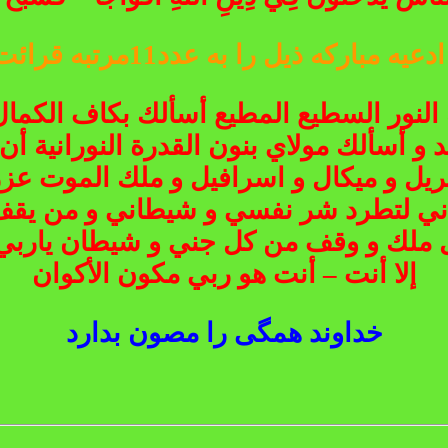
مبارکه ذیل را به عدد11مرتبه قرائت مینمایید
ه النور السطيع المطيع أسألك بكاف الكمال
د و أسألك مولاي بنون القدرة النورانية أ
بريل و ميكال و اسرافيل و ملك الموت عز
ي لتطرد شر نفسي و شيطاني و من يقف في 
 ملك و وقف من كل جني و شيطان ياربي يا
إلا أنت – أنت هو ربي مكون الأكوان
خداوند همگی را مصون بدارد