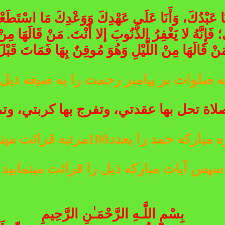
أَنَا عَبْدُكَ، وَأَنَا عَلَى عَهْدِكَ وَوَعْدِكَ مَا اسْتَط
؛ فَإِنَّهُ لا يَغْفِرُ الذُّنُوبَ إلا أَنْتَ. مَنْ قَالَهَا مِنْ
نْ قَالَهَا مِنْ اللَّيْلِ وَهُوَ مُوقِنٌ بِهَا فَمَاتَ قَبْلَ 
ة تحل بها عقدتي، وتفرج بها كربتي، وت
رکه حمد را بعدد100مرتبه قرائت مینماید
سپس آیات مبارکه ذیل را قرائت مینمایید
بِسْمِ اللَّـهِ الرَّحْمَـٰنِ الرَّحِيمِ