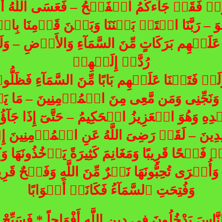
فۡتِحُوا۟ فَقَدۡ جَآءكُمُ الۡفَتۡحُ – فَعَسَى اللّهُ 
هُوَ – رَبَّنَا افۡتَحۡ بَيۡنَنَا وَبَيۡنَ قَوۡمِنَا بِ
لَيۡهِم بَرَكَاتٍ مِّنَ السَّمَآءِ وَالأَرۡضِ – وَلَ
رُدَّتۡ إِلَيۡهِمۡ
لَوۡ فَتَحۡنَا عَلَيۡهِم بَابًا مِّنَ السَّمَآءِ فَظَل
نَجِّنِى وَمَن مَّعِى مِنَ الۡمُؤۡمِنِينَ – مَا يَفۡت
ِ وَهُوَ الۡعَزِيزُ الۡحَكِيمُ – حَتَّىٓ إِذَا جَآؤُوهَ
نَ – لَقَدۡ رَضِىَ اللَّهُ عَنِ الۡمُؤۡمِنِينَ إِذۡ ي
مۡ فَتۡحًا قَرِيبًا وَمَغَانِمَ كَثِيرَةً يَأۡخُذُونَهَا و
 وَأُخۡرَى تُحِبُّونَهَا نَصۡرٌ مِّنَ اللَّهِ وَفَتۡحٌ ق
وَفُتِحَتِ ٱلسَّمَآءُ فَكَانَتۡ أَبۡوَابًا
لنَّاسَ يَدْخُلُونَ فِي دِينِ اللَّهِ أَفْوَاجاً * فَسَبِّحْ بِحَ