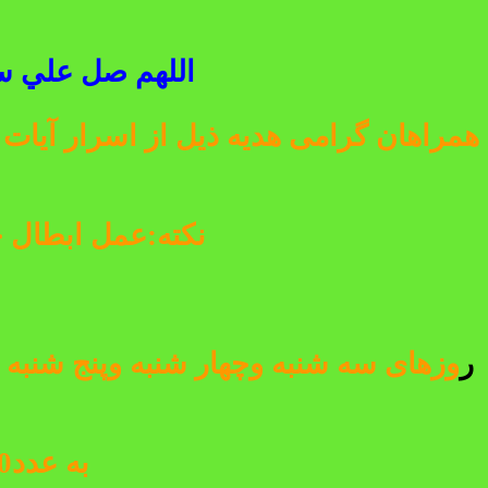
اللهم صل علي سي
همراهان گرامی هدیه ذیل از اسرار آیات
نکته:عمل ابطال ج
ر
وزهای سه شنبه وچهار شنبه وپنج شنبه 
به عدد1000مرتبه استغفار را با صیغه ذیل قرائت مینمایید