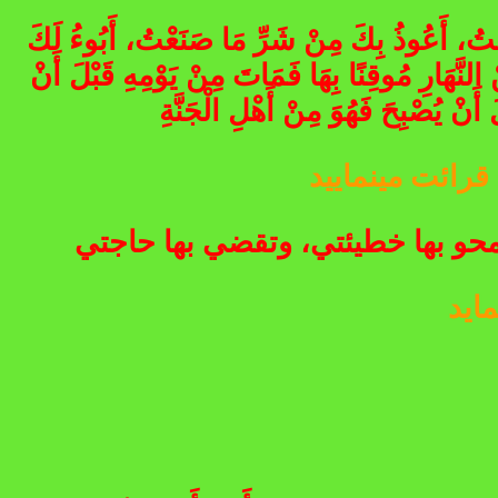
َعْتُ، أَعُوذُ بِكَ مِنْ شَرِّ مَا صَنَعْتُ، أَبُوءُ لَكَ
 النَّهَارِ مُوقِنًا بِهَا فَمَاتَ مِنْ يَوْمِهِ قَبْلَ أَنْ
أَنْ يُصْبِحَ فَهُوَ مِنْ أَهْلِ الْجَنَّةِ
محو بها خطيئتي، وتقضي بها حاجتي