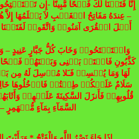
إِنَّا فَتَحۡنَا لَكَ فَتۡحًا مُّبِينًا -إِن تَسۡتَ
– عِندَهُ مَفَاتِحُ الۡغَيۡبِ لاَ يَعۡلَمُهَا إِلاَّ 
أَهۡلَ الۡقُرَى آمَنُوا۟ وَاتَّقَوا۟ لَفَتَحۡنَا عَ
وَاسۡتَفۡتَحُوا۟ وَخَابَ كُلُّ جَبَّارٍ عَنِيدٍ – وَ
كَذَّبُونِ فَافۡتَحۡ بَيۡنِى وَبَيۡنَهُمۡ فَتۡحًا وَ
لَهَا وَمَا يُمۡسِكۡ فَـَلا مُرۡسِلَ لَهُ مِن بَعۡدِه
سَلَامٌ عَلَيۡكُمۡ طِبۡتُمۡ فَادۡخُلُوهَا خَالِدِي
قُلُوبِهِمۡ فَأَنزَلَ السَّكِينَةَ عَلَيۡهِمۡ وَأَثَابَهُ
السَّمَآءِ بِمَآءٍ مُّنۡهَمِرٍ –
إِذَا جَاءَ نَصْرُ اللَّهِ وَالْفَتْحُ * وَرَأَيْتَ ا